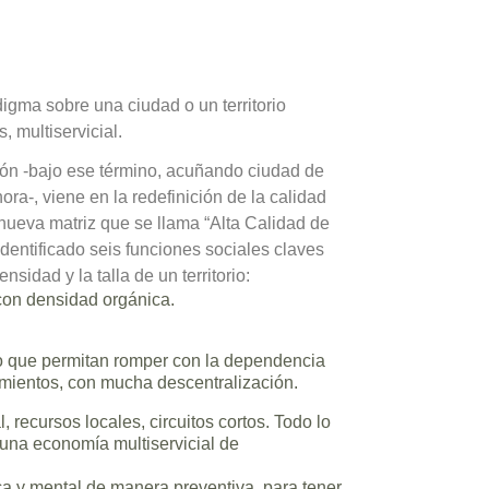
igma sobre una ciudad o un territorio
, multiservicial.
ión -bajo ese término, acuñando ciudad de
hora-, viene en la redefinición de la calidad
ueva matriz que se llama “Alta Calidad de
identificado seis funciones sociales claves
sidad y la talla de un territorio:
con densidad orgánica.
o que permitan romper con la dependencia
amientos, con mucha descentralización.
 recursos locales, circuitos cortos. Todo lo
una economía multiservicial de
ica y mental de manera preventiva, para tener