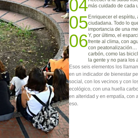
04
más cuidado de cada un
05
Enriquecer el espíritu,
ciudadana. Todo lo que
importancia de una mej
06
Y, por último, el espar
frente al clima, con ag
con peatonalización… 
carbón, como las bicic
la gente y no para los 
Esos seis elementos los llamam
en un indicador de bienestar per
social, con los vecinos y con l
ecológico, con una huella carb
en alteridad y en empatía, con
eso.