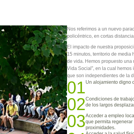
Nos referimos a un nuevo parad
policéntrico, en cortas distancias
El impacto de nuestra proposic
15 minutos, territorio de media 
de vida. Hemos propuesto una n
Vida Social”, en la cual hemos 
que son independientes de la den
01
Un alojamiento digno 
02
Condiciones de trabaj
de los largos desplaz
03
Acceder a empleo local,
que permita regenerar 
proximidades.
Acceder a la salud fís